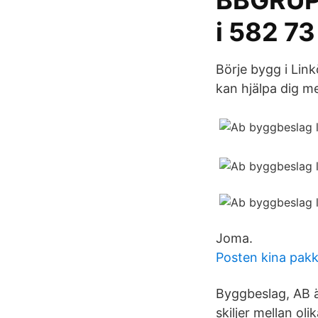
BBGRUPP
i 582 73
Börje bygg i Link
kan hjälpa dig 
Joma.
Posten kina pakk
Byggbeslag, AB är
skiljer mellan o