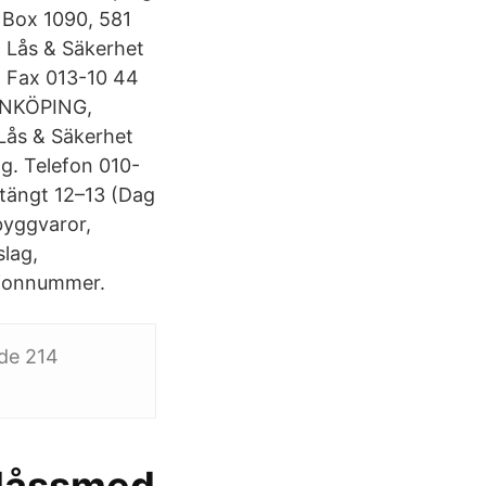
 Box 1090, 581
 Lås & Säkerhet
, Fax 013-10 44
INKÖPING,
Lås & Säkerhet
ng. Telefon 010-
stängt 12–13 (Dag
byggvaror,
slag,
lefonnummer.
ade 214