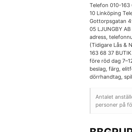
Telefon 010-163
10 Linköping Tel
Gottorpsgatan 49
05 LJUNGBY AB B
adress, telefonn
(Tidigare Lås & 
163 68 37 BUTIK.
före röd dag 7–
beslag, färg, eli
dörrhandtag, spik
Antalet anstäl
personer på fö