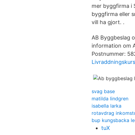
mer byggfirma i S
byggfirma eller 
vill ha gjort. .
AB Byggbeslag oc
information om 
Postnummer: 582 
Livraddningskur
svag base
matilda lindgren
isabella larka
rotavdrag inkomst
bup kungsbacka le
tuX