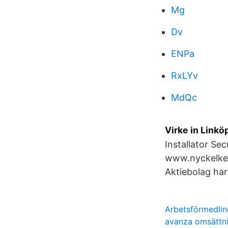
Mg
Dv
ENPa
RxLYv
MdQc
Virke in Linköp
Installator Se
www.nyckelkedj
Aktiebolag har
Arbetsförmedli
avanza omsättni