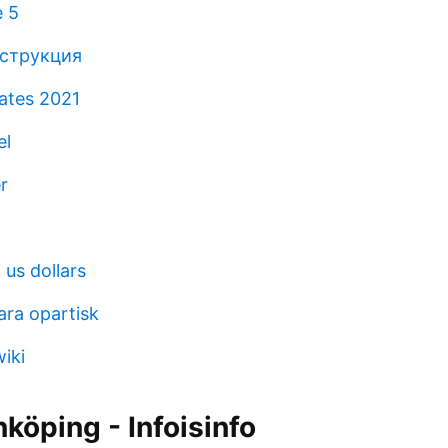
e 5
нструкция
ates 2021
el
r
us dollars
ara opartisk
iki
nköping - Infoisinfo