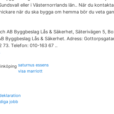
undsvall eller i Västernorrlands län.. När du kontakt
snickare när du ska bygga om hemma bör du veta gan
h AB Byggbeslag Lås & Säkerhet, Säterivägen 5, Bo
AB Byggbeslag Lås & Säkerhet. Adress: Gottorpsgata
73. Telefon: 010-163 67 ..
s
saturnus essens
visa marriott
deklaration
diga jobb