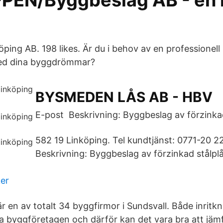
EN/Byggbeslag AB - en
öping AB. 198 likes. Är du i behov av en professione
med dina byggdrömmar?
BYSMEDEN LÅS AB - HBV
E-post Beskrivning: Byggbeslag av förzinkad
582 19 Linköping. Tel kundtjänst: 0771-20 2
Beskrivning: Byggbeslag av förzinkad stålplå
er
 en av totalt 34 byggfirmor i Sundsvall. Både inritkn
lika byggföretagen och därför kan det vara bra att j