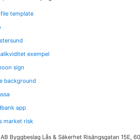
file template
o
stersund
alikviditet exempel
moon sign
re background
assa
dbank app
s market risk
. AB Byggbeslag Lås & Säkerhet Risängsgatan 15E, 6