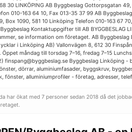
 68 30 LINKÖPING AB Byggbeslag Gottorpsgatan 49,
efon 010-163 64 10, Fax 013-35 37 99 AB Byggbeslag
, Box 1090, 581 10 Linköping Telefon 010-163 67 70
yggbeslag Kontaktuppgifter till AB BYGGBESLAG L
ummer, se information om företaget. AB Byggbeslag 
Nycklar i Linköping AB) Vallonvägen 8, 612 30 Finspå
 Öppet måndag till torsdag 7–16, fredag 7–15 Lunch
12) finspang@byggbeslag.se Byggbeslag Linköping - 
tfönster, dörrar, aluminiumfasader, byggskruv, byggbe
, fönster, alluminiumprofiler - företag, adresser, te
lda har ökat med 7 personer sedan 2018 då det jobb
retaget.