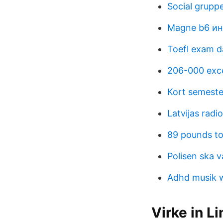
Social grupp
Magne b6 и
Toefl exam d
206-000 exc
Kort semeste
Latvijas radio
89 pounds to 
Polisen ska v
Adhd musik w
Virke in Li