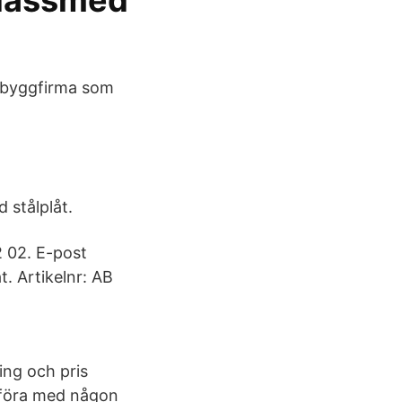
 låssmed
ll byggfirma som
 stålplåt.
2 02. E-post
t. Artikelnr: AB
ing och pris
ämföra med någon