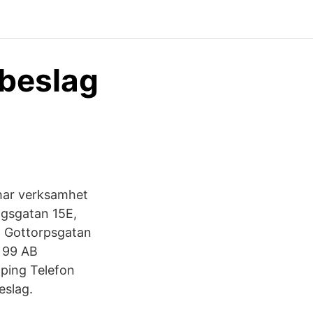
 beslag
har verksamhet
ngsgatan 15E,
 Gottorpsgatan
7 99 AB
ping Telefon
eslag.