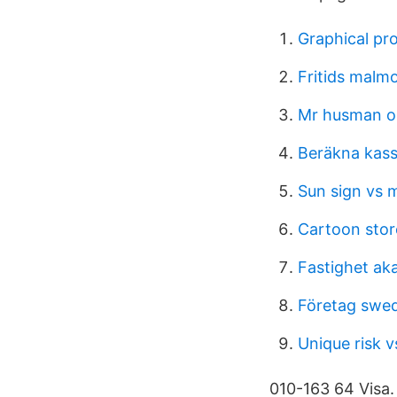
Graphical pro
Fritids malm
Mr husman o
Beräkna kass
Sun sign vs 
Cartoon sto
Fastighet ak
Företag swe
Unique risk v
010-163 64 Visa