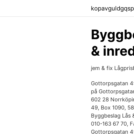
kopavguldgqsp.
Byggbe
& inre
jem & fix Lågpri
Gottorpsgatan 4
på Gottorpsgatan
602 28 Norrköpi
49, Box 1090, 58
Byggbeslag Lås &
010-163 67 70, 
Gottorpsgatan 49